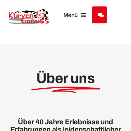
Zum
Inhalt
Menü
springen
Motorradreisen
Tourenkalender
Über uns
Über uns
Partner&Friends
Kundenmeinungen
Über 40 Jahre Erlebnisse und
Erfahrungen als leidenschaftlicher
Kontakt