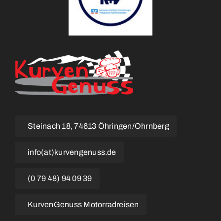
Steinach 18, 74613 Öhringen/Ohrnberg
info(at)kurvengenuss.de
(0 79 48) 94 09 39
KurvenGenuss Motorradreisen