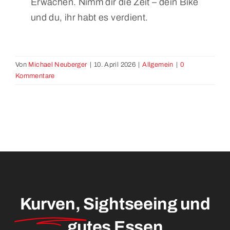
Erwachen. Nimm dir die Zeit – dein Bike
und du, ihr habt es verdient.
Von
Michael Neuberger
|
10. April 2026
|
Allgemein
|
0
Kommentare
Kurven,
Sightseeing und
gutes Essen