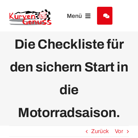
Zum
Inhalt
Menü
springen
Motorradreisen
Die Checkliste für
Tourenkalender
den sichern Start in
Über uns
die
Partner&Friends
Motorradsaison.
Kundenmeinungen
Zurück
Vor
Kontakt