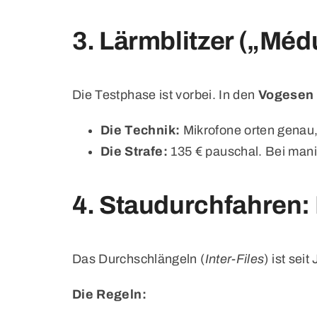
3. Lärmblitzer („Méd
Die Testphase ist vorbei. In den
Vogesen (
Die Technik:
Mikrofone orten genau
Die Strafe:
135 € pauschal. Bei manip
4. Staudurchfahren: E
Das Durchschlängeln (
Inter-Files
) ist sei
Die Regeln: