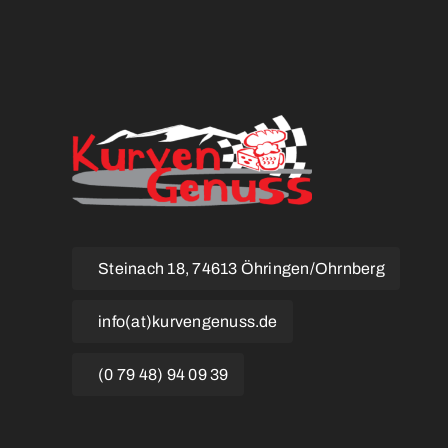
Steinach 18, 74613 Öhringen/Ohrnberg
info(at)kurvengenuss.de
(0 79 48) 94 09 39