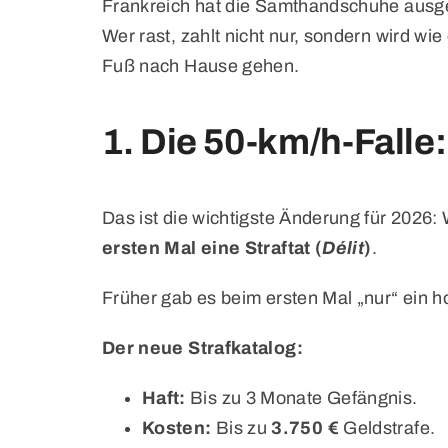
Frankreich hat die Samthandschuhe ausge
Wer rast, zahlt nicht nur, sondern wird w
Fuß nach Hause gehen.
1. Die 50-km/h-Falle:
Das ist die wichtigste Änderung für 2026
ersten Mal eine Straftat (
Délit
)
.
Früher gab es beim ersten Mal „nur“ ein h
Der neue Strafkatalog:
Haft:
Bis zu 3 Monate Gefängnis.
Kosten:
Bis zu
3.750 €
Geldstrafe.