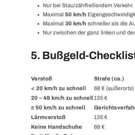
Nur bei Stau/zähfließendem Verkehr.
Maximal
50 km/h
Eigengeschwindigk
Maximal
30 km/h
schneller als die A
Nur zwischen der ganz linken und de
5. Bußgeld-Checklis
Verstoß
Strafe (ca.)
< 20 km/h zu schnell
68 € (außerorts) 
20 – 49 km/h zu schnell
135 €
≥ 50 km/h zu schnell
Gerichtsverfah
Lärmverstoß
135 €
Keine Handschuhe
68 €